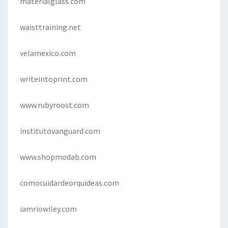
materialglass.com
waisttraining.net
velamexico.com
writeintoprint.com
www.rubyroost.com
institutovanguard.com
www.shopmodab.com
comocuidardeorquideas.com
iamriowiley.com