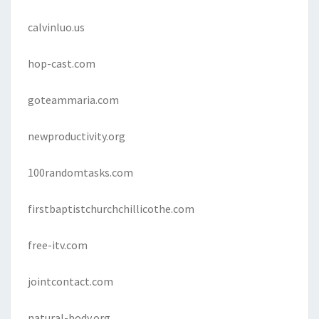
calvinluo.us
hop-cast.com
goteammaria.com
newproductivity.org
100randomtasks.com
firstbaptistchurchchillicothe.com
free-itv.com
jointcontact.com
natural-body.org