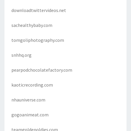
downloadtwittervideos.net
sachealthybaby.com
tomgoliphotography.com
snhhq.org
pearpodchocolatefactory.com
kaoticrecording.com
nhauniverse.com
gogoanimeat.com
teamgoldenoldies.com