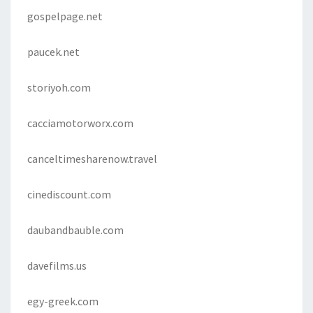
gospelpage.net
paucek.net
storiyoh.com
cacciamotorworx.com
canceltimesharenow.travel
cinediscount.com
daubandbauble.com
davefilms.us
egy-greek.com