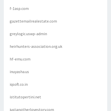
f-1asp.com
gazettemailrealestate.com
greylogic.uswp-admin
heirhunters-association.org.uk
hf-emu.com
inuyasha.us
iqsoft.co.in
istitutopertini.net
justanotherlovestory.com