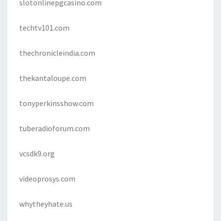
slotonlinepgcasino.com
techtv101.com
thechronicleindia.com
thekantaloupe.com
tonyperkinsshow.com
tuberadioforum.com
vcsdk9.org
videoprosys.com
whytheyhate.us