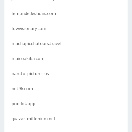
lemondedeslions.com
lowvisionary.com
machupicchutours.travel
maicoakiba.com
naruto-pictures.us
net9k.com
pondok.app
quazar-millenium.net